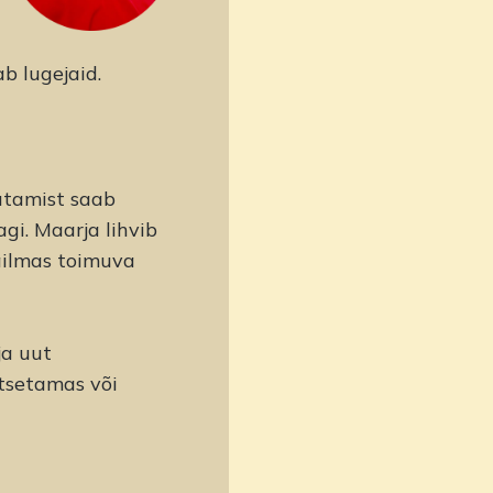
b lugejaid.
jutamist saab
gi. Maarja lihvib
ailmas toimuva
ja uut
atsetamas või