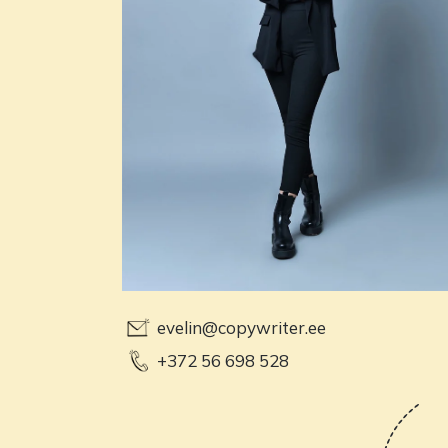
evelin@copywriter.ee
+372 56 698 528