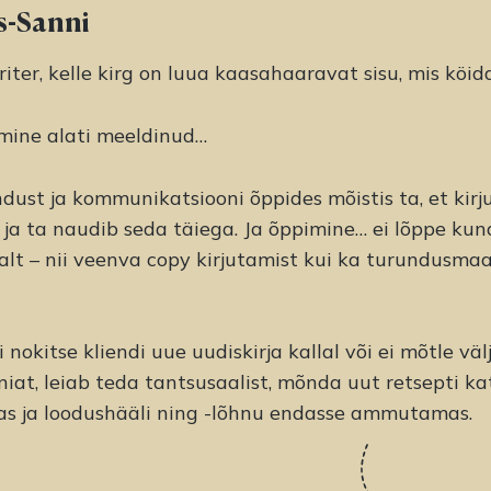
s-Sanni
ter, kelle kirg on luua kaasahaaravat sisu, mis köida
amine alati meeldinud…
andust ja kommunikatsiooni õppides mõistis ta, et kir
 ja ta naudib seda täiega. Ja õppimine… ei lõppe kuna
alt – nii veenva copy kirjutamist kui ka turundusma
i nokitse kliendi uue uudiskirja kallal või ei mõtle väl
at, leiab teda tantsusaalist, mõnda uut retsepti k
as ja loodushääli ning -lõhnu endasse ammutamas.