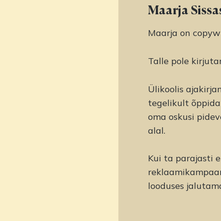
Maarja Sissa
Maarja on copywri
Talle pole kirjut
Ülikoolis ajakirj
tegelikult õppida
oma oskusi pidev
alal.
Kui ta parajasti e
reklaamikampaani
looduses jalutam