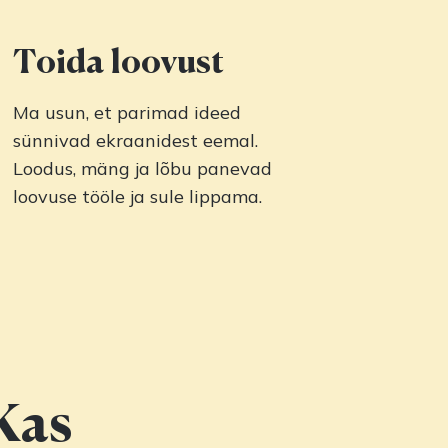
Toida loovust
Ma usun, et parimad ideed
sünnivad ekraanidest eemal.
Loodus, mäng ja lõbu panevad
loovuse tööle ja sule lippama.
 Kas