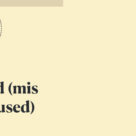
d (mis
used)