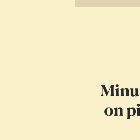
Minu 
on p