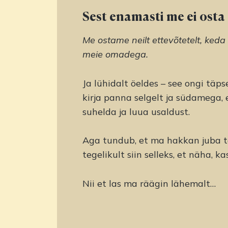
Sest enamasti me ei osta a
Me ostame neilt ettevõtetelt, keda
meie omadega.
Ja lühidalt öeldes – see ongi täp
kirja panna selgelt ja südamega,
suhelda ja luua usaldust.
Aga tundub, et ma hakkan juba t
tegelikult siin selleks, et näha, 
Nii et las ma räägin lähemalt…