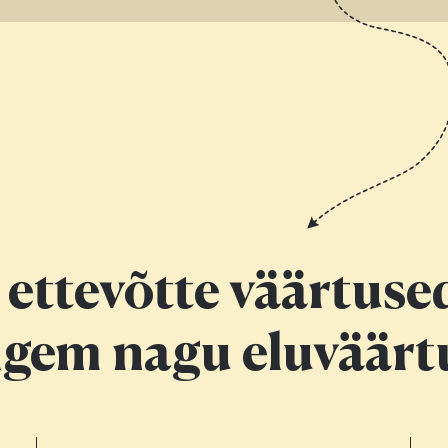
ettevõtte väärtuse
igem nagu eluväärt