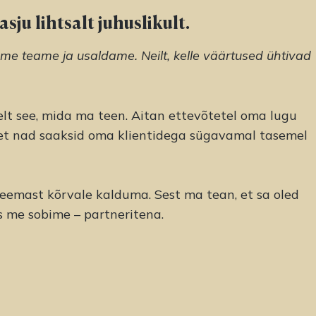
sju lihtsalt juhuslikult.
 me teame ja usaldame. Neilt, kelle väärtused ühtivad
selt see, mida ma teen.
Aitan ettevõtetel oma lugu
 et nad saaksid oma klientidega sügavamal tasemel
eemast kõrvale kalduma. Sest ma tean, et sa oled
kas me sobime – partneritena.