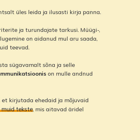
tsalt üles leida ja ilusasti kirja panna.
rite ja turundajate tarkusi. Müügi-,
lugemine on aidanud mul aru saada,
uid teevad.
ta sügavamalt sõna ja selle
kommunikatsioonis
on mulle andnud
 et kirjutada ehedaid ja mõjuvaid
muid tekste
, mis aitavad äridel