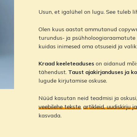
Usun, et igalühel on lugu. See tuleb lih
Olen kuus aastat ammutanud copywrite
turundus- ja psühholoogiaraamatute 
kuidas inimesed oma otsuseid ja valik
Kraad keeleteaduses
on aidanud mõis
tähendust.
Taust ajakirjanduses ja 
lugude kirjutamise oskuse.
Nüüd kasutan neid teadmisi ja oskusi,
veebilehe tekste
artikleid,
uudiskirju
ja
,
kasvada.