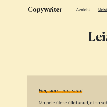
Copywriter
Avaleht
Meis
Lei
Hei, sina... jap, sina!
Ma pole üldse üllatunud, et sa sat